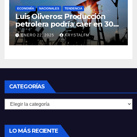
Zulia || #23ENE
ECONOMÍA
NACIONALES
TENDENCIA
Luis Oliveros: Producción
petrolera podría caer en 30%
si EEUU elimina las licencias a
ENERO 22, 2025
KRYSTALFM
Venezuela
CATEGORÍAS
Categorías
LO MÁS RECIENTE