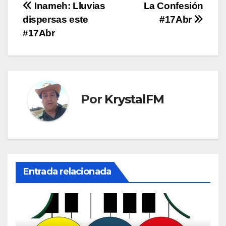
Navegación
Inameh: Lluvias
La Confesión
dispersas este
#17Abr
de
#17Abr
entradas
Por
KrystalFM
Entrada relacionada