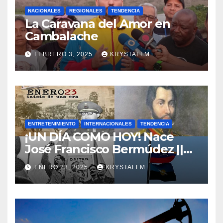
NACIONALES
REGIONALES
TENDENCIA
La Caravana del Amor en
Cambalache
FEBRERO 3, 2025
KRYSTALFM
ENTRETENIMIENTO
INTERNACIONALES
TENDENCIA
¡UN DÍA COMO HOY! Nace
José Francisco Bermúdez ||
Nace Jorge Eliecer Gaitán ||
ENERO 23, 2025
KRYSTALFM
Derrocamiento de Marcos
Pérez Jiménez || Nace
Alfonso Carrasquel ||
Aprueban la Bandera del