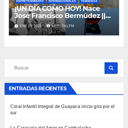
ENTRETENIMIENTO
INTERNACIONALES
TENDENCIA
¡UN DÍA COMO HOY! Nace
José Francisco Bermúdez ||
Nace Jorge Eliecer Gaitán ||
ENE 23, 2025
KRYSTALFM
Derrocamiento de Marcos
Pérez Jiménez || Nace
Alfonso Carrasquel ||
Aprueban la Bandera del
Zulia || #23ENE
ENTRADAS RECIENTES
Coral Infantil Integral de Guayana inicio gira por el
sur
La Caravana del Amor en Cambalache