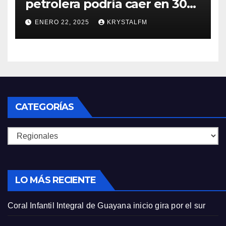
petrolera podría caer en 30%
si EEUU elimina las licencias a
ENERO 22, 2025
KRYSTALFM
Venezuela
CATEGORÍAS
Categorías
LO MÁS RECIENTE
Coral Infantil Integral de Guayana inicio gira por el sur