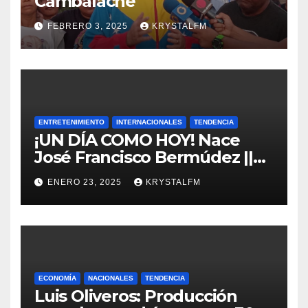
Cambalache
FEBRERO 3, 2025
KRYSTALFM
ENTRETENIMIENTO
INTERNACIONALES
TENDENCIA
¡UN DÍA COMO HOY! Nace
José Francisco Bermúdez ||
Nace Jorge Eliecer Gaitán ||
ENERO 23, 2025
KRYSTALFM
Derrocamiento de Marcos
Pérez Jiménez || Nace
Alfonso Carrasquel ||
Aprueban la Bandera del
Zulia || #23ENE
ECONOMÍA
NACIONALES
TENDENCIA
Luis Oliveros: Producción