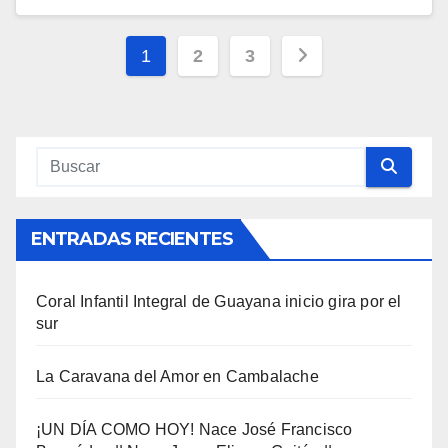
Paginación
1
2
3
de
entradas
ENTRADAS RECIENTES
Coral Infantil Integral de Guayana inicio gira por el
sur
La Caravana del Amor en Cambalache
¡UN DÍA COMO HOY! Nace José Francisco