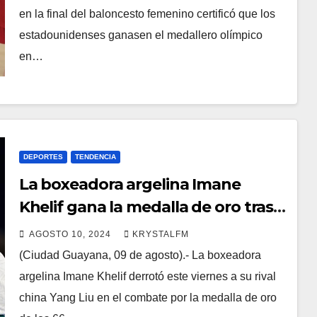
en la final del baloncesto femenino certificó que los
estadounidenses ganasen el medallero olímpico
en…
DEPORTES
TENDENCIA
La boxeadora argelina Imane
Khelif gana la medalla de oro tras
la tormenta de críticas en redes
AGOSTO 10, 2024
KRYSTALFM
sociales
(Ciudad Guayana, 09 de agosto).- La boxeadora
argelina Imane Khelif derrotó este viernes a su rival
china Yang Liu en el combate por la medalla de oro