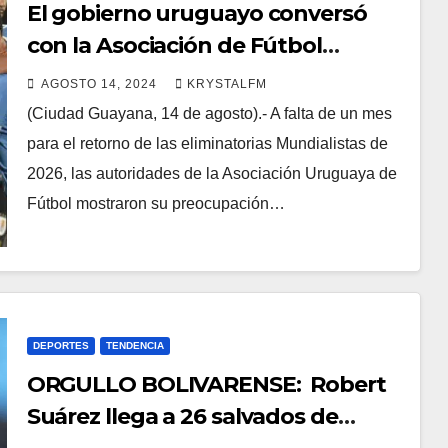
El gobierno uruguayo conversó
con la Asociación de Fútbol
preocupado por el partido de la
AGOSTO 14, 2024
KRYSTALFM
selección en Venezuela
(Ciudad Guayana, 14 de agosto).- A falta de un mes
para el retorno de las eliminatorias Mundialistas de
2026, las autoridades de la Asociación Uruguaya de
Fútbol mostraron su preocupación…
DEPORTES
TENDENCIA
ORGULLO BOLIVARENSE: Robert
Suárez llega a 26 salvados de