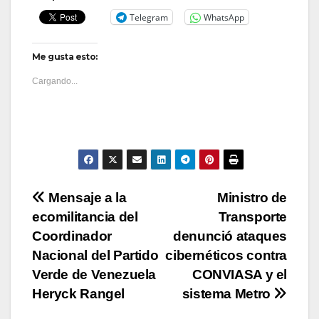
Telegram
WhatsApp
Me gusta esto:
Cargando...
Navegación
Mensaje a la
Ministro de
ecomilitancia del
Transporte
de
Coordinador
denunció ataques
entradas
Nacional del Partido
cibernéticos contra
Verde de Venezuela
CONVIASA y el
Heryck Rangel
sistema Metro