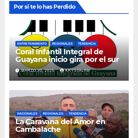
Por si te lo has Perdido
ENTRETENIMIENTO
REGIONALES
TENDENCIA
Coral Infantil Integral de
Guayana inicio gira por el sur
MARZO 30, 2025
KRYSTALFM
NACIONALES
REGIONALES
TENDENCIA
La Caravana del Amor en
Cambalache