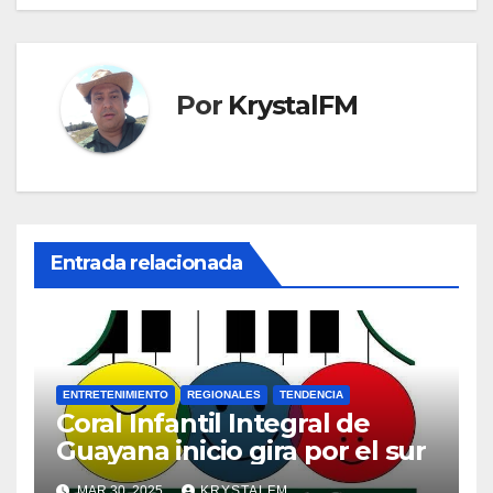
Por
KrystalFM
Entrada relacionada
ENTRETENIMIENTO
REGIONALES
TENDENCIA
Coral Infantil Integral de
Guayana inicio gira por el sur
MAR 30, 2025
KRYSTALFM