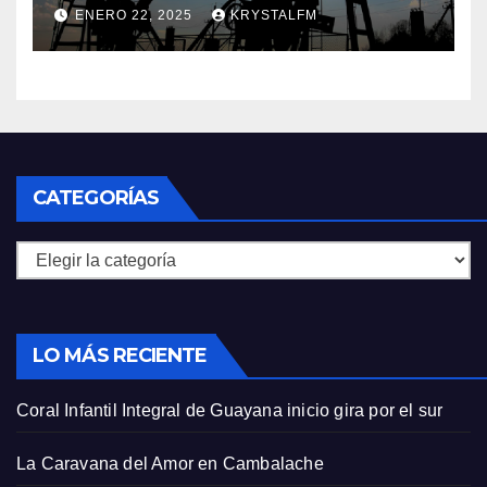
si EEUU elimina las licencias a
ENERO 22, 2025
KRYSTALFM
Venezuela
CATEGORÍAS
Categorías
LO MÁS RECIENTE
Coral Infantil Integral de Guayana inicio gira por el sur
La Caravana del Amor en Cambalache