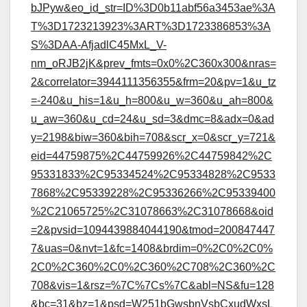
bJPyw&eo_id_str=ID%3D0b11abf56a3453ae%3A
T%3D1723213923%3ART%3D1723386853%3A
S%3DAA-AfjadlC45MxL_V-
nm_oRJB2jK&prev_fmts=0x0%2C360x300&nras=
2&correlator=3944111356355&frm=20&pv=1&u_tz
=-240&u_his=1&u_h=800&u_w=360&u_ah=800&
u_aw=360&u_cd=24&u_sd=3&dmc=8&adx=0&ad
y=2198&biw=360&bih=708&scr_x=0&scr_y=721&
eid=44759875%2C44759926%2C44759842%2C
95331833%2C95334524%2C95334828%2C9533
7868%2C95339228%2C95336266%2C95339400
%2C21065725%2C31078663%2C31078668&oid
=2&pvsid=1094439884044190&tmod=200847447
7&uas=0&nvt=1&fc=1408&brdim=0%2C0%2C0%
2C0%2C360%2C0%2C360%2C708%2C360%2C
708&vis=1&rsz=%7C%7Cs%7C&abl=NS&fu=128
&bc=31&bz=1&psd=W251bGwsbnVsbCxudWxsL