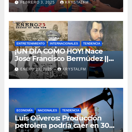
FEBRERO 3, 2025
KRYSTALFM
ENTRETENIMIENTO
INTERNACIONALES
TENDENCIA
¡UN DÍA COMO HOY! Nace
José Francisco Bermúdez ||
Nace Jorge Eliecer Gaitán ||
ENERO 23, 2025
KRYSTALFM
Derrocamiento de Marcos
Pérez Jiménez || Nace
Alfonso Carrasquel ||
Aprueban la Bandera del
Zulia || #23ENE
ECONOMÍA
NACIONALES
TENDENCIA
Luis Oliveros: Producción
petrolera podría caer en 30%