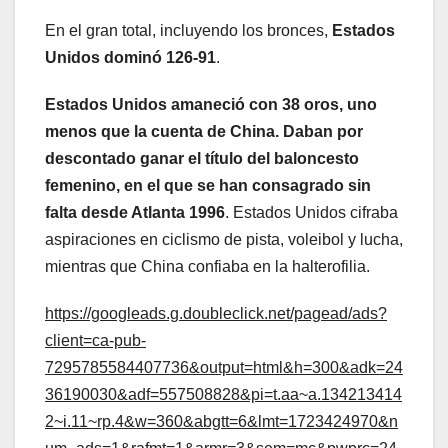
En el gran total, incluyendo los bronces,
Estados
Unidos dominó 126-91
.
Estados Unidos amaneció con 38 oros, uno
menos que la cuenta de China. Daban por
descontado ganar el título del baloncesto
femenino, en el que se han consagrado sin
falta desde Atlanta 1996
. Estados Unidos cifraba
aspiraciones en ciclismo de pista, voleibol y lucha,
mientras que China confiaba en la halterofilia.
https://googleads.g.doubleclick.net/pagead/ads?
client=ca-pub-
7295785584407736&output=html&h=300&adk=24
36190030&adf=557508828&pi=t.aa~a.134213414
2~i.11~rp.4&w=360&abgtt=6&lmt=1723424970&n