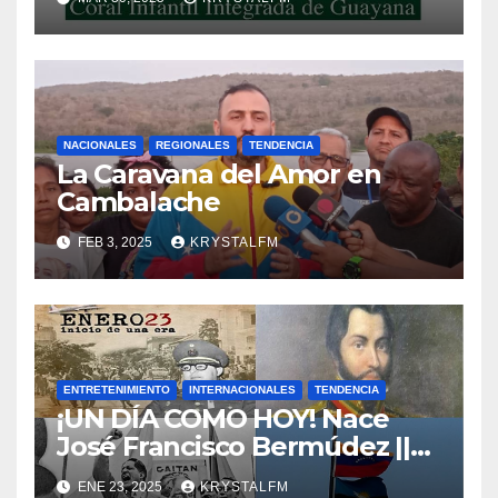
NACIONALES
REGIONALES
TENDENCIA
La Caravana del Amor en
Cambalache
FEB 3, 2025
KRYSTALFM
ENTRETENIMIENTO
INTERNACIONALES
TENDENCIA
¡UN DÍA COMO HOY! Nace
José Francisco Bermúdez ||
Nace Jorge Eliecer Gaitán ||
ENE 23, 2025
KRYSTALFM