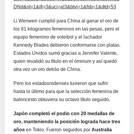
DNd&nt=1&ifi=3&uci=a!3&btvi=1&fsb=1&dtd=53
Li Wenwen cumplió para China al ganar el oro de
los 81 kilogramos femeninos en las pesas, pero el
equipo femenino de voleibol y el luchador
Kennedy Blades debieron conformarse con platas.
Estados Unidos sumó gracias a Jennifer Valente,
quien revalidó su título en el ómnium y así quedó
otra vez un oro detrás de China.
Pero los estadounidenses tuvieron que sufrir
hasta lo último para que la selección femenina de
baloncesto obtuviera su octavo título seguido.
Japón completó el podio con 20 medallas de
oro, manteniendo la posición lograda hace tres
años
en Tokio. Fueron seguidos por
Australia