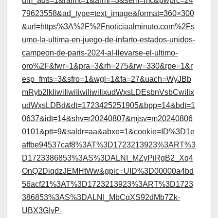
um_ads=1&rafmt=1&armr=3&sem=mc&pwprc=24
79623558&ad_type=text_image&format=360×300
&url=https%3A%2F%2Fnoticiaalminuto.com%2Fs
umo-la-ultima-en-juego-de-infarto-estados-unidos-
campeon-de-paris-2024-al-llevarse-el-ultimo-
oro%2F&fwr=1&pra=3&rh=275&rw=330&rpe=1&r
esp_fmts=3&sfro=1&wgl=1&fa=27&uach=WyJBb
mRyb2lkIiwiIiwiIiwiIiwiIixudWxsLDEsbnVsbCwiIix
udWxsLDBd&dt=1723425251905&bpp=14&bdt=1
0637&idt=14&shv=r20240807&mjsv=m20240806
0101&ptt=9&saldr=aa&abxe=1&cookie=ID%3D1e
affbe94537caf8%3AT%3D1723213923%3ART%3
D1723386853%3AS%3DALNI_MZyPiRgB2_Xq4
OnQ2DiqdzJEMHtWw&gpic=UID%3D00000a4bd
56acf21%3AT%3D1723213923%3ART%3D1723
386853%3AS%3DALNI_MbCqXS92dMb7Zk-
UBX3GIvP-