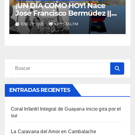
¡UN DÍA COMO HOY! Nace
José Francisco Bermúdez ||
Nace Jorge Eliecer Gaitán ||
ENE 23, 2025
KRYSTALFM
Derrocamiento de Marcos
Pérez Jiménez || Nace
Alfonso Carrasquel ||
Aprueban la Bandera del
Zulia || #23ENE
ENTRADAS RECIENTES
Coral Infantil Integral de Guayana inicio gira por el
sur
La Caravana del Amor en Cambalache