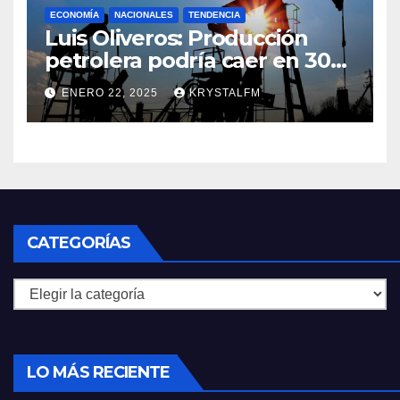
ECONOMÍA
NACIONALES
TENDENCIA
Luis Oliveros: Producción
petrolera podría caer en 30%
si EEUU elimina las licencias a
ENERO 22, 2025
KRYSTALFM
Venezuela
CATEGORÍAS
Categorías
LO MÁS RECIENTE