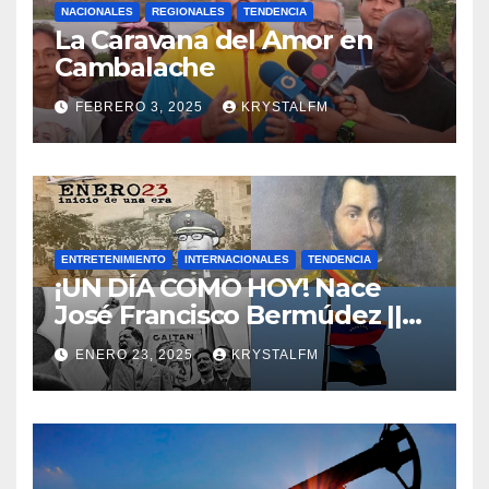
NACIONALES
REGIONALES
TENDENCIA
La Caravana del Amor en
Cambalache
FEBRERO 3, 2025
KRYSTALFM
ENTRETENIMIENTO
INTERNACIONALES
TENDENCIA
¡UN DÍA COMO HOY! Nace
José Francisco Bermúdez ||
Nace Jorge Eliecer Gaitán ||
ENERO 23, 2025
KRYSTALFM
Derrocamiento de Marcos
Pérez Jiménez || Nace
Alfonso Carrasquel ||
Aprueban la Bandera del
Zulia || #23ENE