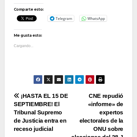
Comparte esto:
Telegram
WhatsApp
Me gusta esto:
Cargando...
Navegación
¡HASTA EL 15 DE
CNE repudió
SEPTIEMBRE! El
«informe» de
de
Tribunal Supremo
expertos
entradas
de Justicia entra en
electorales de la
receso judicial
ONU sobre