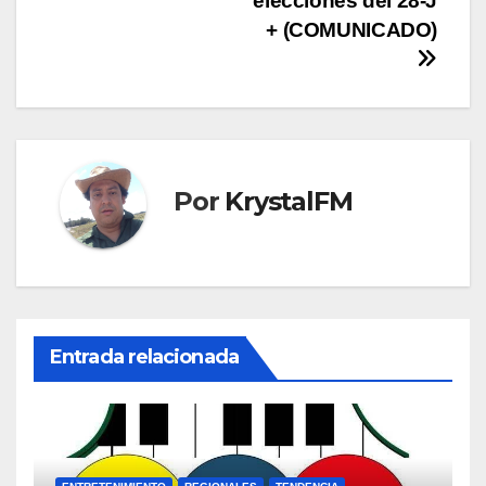
elecciones del 28-J
+ (COMUNICADO)
Por
KrystalFM
Entrada relacionada