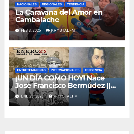
NACIONALES
REGIONALES
TENDENCIA
La Caravana del Amor en
Cambalache
FEB 3, 2025
KRYSTALFM
ENTRETENIMIENTO
INTERNACIONALES
TENDENCIA
¡UN DÍA COMO HOY! Nace
José Francisco Bermúdez ||
Nace Jorge Eliecer Gaitán ||
ENE 23, 2025
KRYSTALFM
Derrocamiento de Marcos
Pérez Jiménez || Nace
Alfonso Carrasquel ||
Aprueban la Bandera del
Zulia || #23ENE