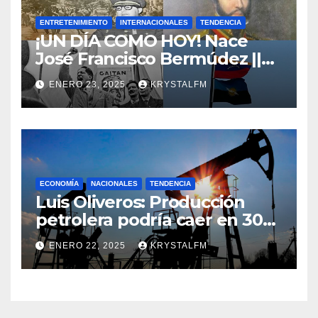
ENTRETENIMIENTO
INTERNACIONALES
TENDENCIA
¡UN DÍA COMO HOY! Nace
José Francisco Bermúdez ||
Nace Jorge Eliecer Gaitán ||
ENERO 23, 2025
KRYSTALFM
Derrocamiento de Marcos
Pérez Jiménez || Nace
Alfonso Carrasquel ||
Aprueban la Bandera del
Zulia || #23ENE
ECONOMÍA
NACIONALES
TENDENCIA
Luis Oliveros: Producción
petrolera podría caer en 30%
si EEUU elimina las licencias a
ENERO 22, 2025
KRYSTALFM
Venezuela