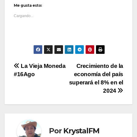
Me gusta esto:
Cargando...
Navegación
La Vieja Moneda
Crecimiento de la
#16Ago
economía del país
de
superará el 8% en el
entradas
2024
Por
KrystalFM