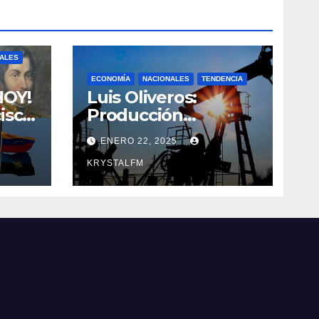
NALES
ECONOMÍA
NACIONALES
TENDENCIA
HOY!
Luis Oliveros:
isco
Producción
ce
petrolera podría
ENERO 22, 2025
itán
caer en 30% si EEUU
o de
elimina las licencias
KRYSTALFM
a Venezuela
uel
a ||