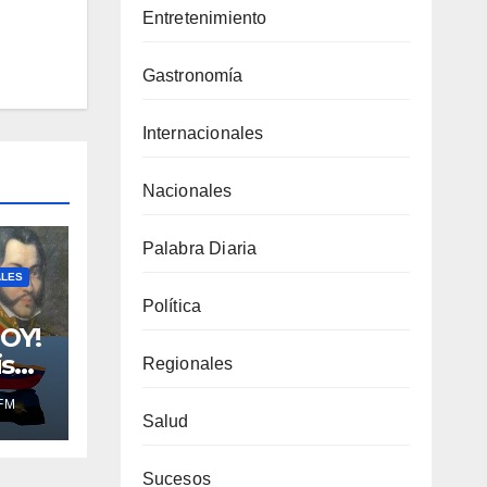
Entretenimiento
Gastronomía
Internacionales
Nacionales
Palabra Diaria
ALES
Política
OY!
isco
Regionales
ce
FM
itán
Salud
o de
Sucesos