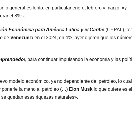
 lo general es lento, en particular enero, febrero y marzo, «y
erar el 8%».
ión Económica para América Latina y el Caribe
(CEPAL), rea
to de
Venezuel
a en el 2024, en 4%, ayer dijeron que los númer
Emprendedo
r, para continuar impulsando la economía y las polít
uevo modelo económico, ya no dependiente del petróleo, lo cual
y ponerle la mano al petróleo (…)
Elon Musk
lo que quiere es e
quí se quedan esas riquezas naturales».