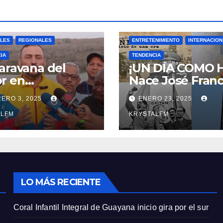
ALES
REGIONALES
ENTRETENIMIENTO
INTERNACIO
IA
TENDENCIA
aravana del
¡UN DÍA COMO 
r en
Nace José Franc
balache
Bermúdez || Na
ERO 3, 2025
ENERO 23, 2025
Jorge Eliecer Ga
ALFM
|| Derrocamient
KRYSTALFM
Marcos Pérez
Jiménez || Nace
Alfonso Carrasq
|| Aprueban la
Bandera del Zuli
LO MÁS RECIENTE
#23ENE
Coral Infantil Integral de Guayana inicio gira por el sur