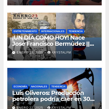
ENTRETENIMIENTO
INTERNACIONALES
TENDENCIA
¡UN DÍA COMO HOY! Nace
José Francisco Bermúdez ||
Nace Jorge Eliecer Gaitán ||
ENERO 23, 2025
KRYSTALFM
Derrocamiento de Marcos
Pérez Jiménez || Nace
Alfonso Carrasquel ||
Aprueban la Bandera del
Zulia || #23ENE
ECONOMÍA
NACIONALES
TENDENCIA
Luis Oliveros: Producción
petrolera podría caer en 30%
si EEUU elimina las licencias a
ENERO 22, 2025
KRYSTALFM