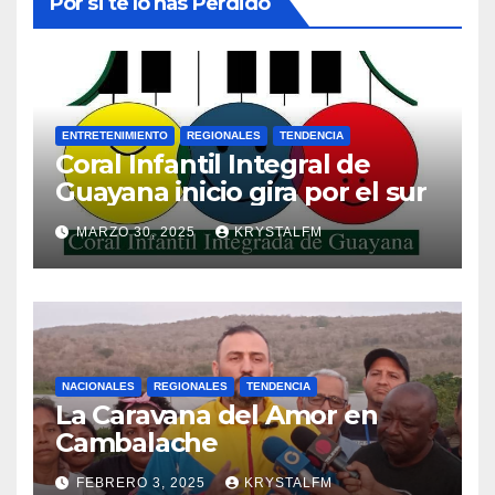
Por si te lo has Perdido
ENTRETENIMIENTO
REGIONALES
TENDENCIA
Coral Infantil Integral de
Guayana inicio gira por el sur
MARZO 30, 2025
KRYSTALFM
NACIONALES
REGIONALES
TENDENCIA
La Caravana del Amor en
Cambalache
FEBRERO 3, 2025
KRYSTALFM