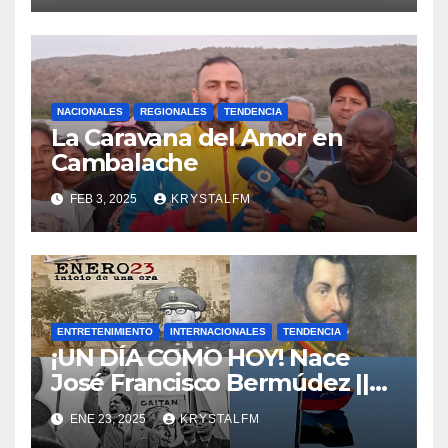
NACIONALES
REGIONALES
TENDENCIA
La Caravana del Amor en
Cambalache
FEB 3, 2025
KRYSTALFM
ENTRETENIMIENTO
INTERNACIONALES
TENDENCIA
¡UN DÍA COMO HOY! Nace
José Francisco Bermúdez ||
Nace Jorge Eliecer Gaitán ||
ENE 23, 2025
KRYSTALFM
Derrocamiento de Marcos