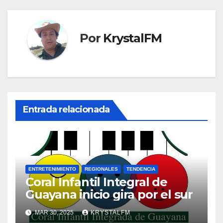
Por
KrystalFM
Entrada relacionada
ENTRETENIMIENTO
REGIONALES
TENDENCIA
Coral Infantil Integral de
Guayana inicio gira por el sur
MAR 30, 2025
KRYSTALFM