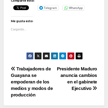
Comparte esto:
Telegram
WhatsApp
Me gusta esto:
Cargando...
Navegación
Trabajadores de
Presidente Maduro
Guayana se
anuncia cambios
de
empoderan de los
en el gabinete
entradas
medios y modos de
Ejecutivo
producción