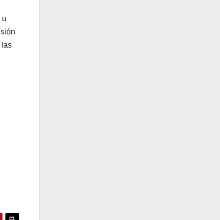
 u
isión
 las