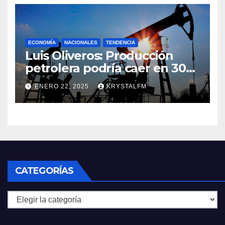
Alfonso Carrasquel ||
Aprueban la Bandera del
Zulia || #23ENE
ECONOMÍA
NACIONALES
TENDENCIA
Luis Oliveros: Producción
petrolera podría caer en 30%
si EEUU elimina las licencias a
ENERO 22, 2025
KRYSTALFM
Venezuela
CATEGORÍAS
Categorías