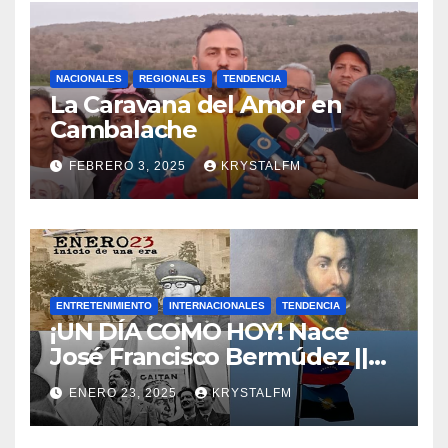
NACIONALES
REGIONALES
TENDENCIA
La Caravana del Amor en
Cambalache
FEBRERO 3, 2025
KRYSTALFM
ENTRETENIMIENTO
INTERNACIONALES
TENDENCIA
¡UN DÍA COMO HOY! Nace
José Francisco Bermúdez ||
Nace Jorge Eliecer Gaitán ||
ENERO 23, 2025
KRYSTALFM
Derrocamiento de Marcos
Pérez Jiménez || Nace