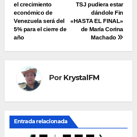
el crecimiento
TSJ pudiera estar
de
económico de
dándole Fin
entradas
Venezuela será del
«HASTA EL FINAL»
5% para el cierre de
de María Corina
año
Machado
Por
KrystalFM
Entrada relacionada