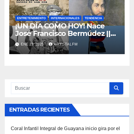
ENTRETENIMIENTO
INTERNACIONALES
TENDENCIA
¡UN DÍA COMO HOY! Nace
José Francisco Bermúdez ||
Nace Jorge Eliecer Gaitán ||
ENE 23, 2025
KRYSTALFM
Derrocamiento de Marcos
Pérez Jiménez || Nace
Alfonso Carrasquel ||
Aprueban la Bandera del
Zulia || #23ENE
ENTRADAS RECIENTES
Coral Infantil Integral de Guayana inicio gira por el