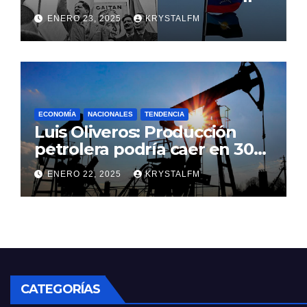
Nace Jorge Eliecer Gaitán ||
ENERO 23, 2025
KRYSTALFM
Derrocamiento de Marcos
Pérez Jiménez || Nace
Alfonso Carrasquel ||
Aprueban la Bandera del
Zulia || #23ENE
ECONOMÍA
NACIONALES
TENDENCIA
Luis Oliveros: Producción
petrolera podría caer en 30%
si EEUU elimina las licencias a
ENERO 22, 2025
KRYSTALFM
Venezuela
CATEGORÍAS