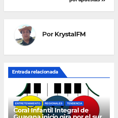
entradas
Por
KrystalFM
Entrada relacionada
ENTRETENIMIENTO
REGIONALES
TENDENCIA
Coral Infantil Integral de
Guayana inicio gira por el sur