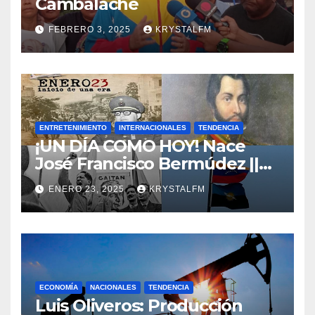
Cambalache
FEBRERO 3, 2025
KRYSTALFM
ENTRETENIMIENTO
INTERNACIONALES
TENDENCIA
¡UN DÍA COMO HOY! Nace
José Francisco Bermúdez ||
Nace Jorge Eliecer Gaitán ||
ENERO 23, 2025
KRYSTALFM
Derrocamiento de Marcos
Pérez Jiménez || Nace
Alfonso Carrasquel ||
Aprueban la Bandera del
Zulia || #23ENE
ECONOMÍA
NACIONALES
TENDENCIA
Luis Oliveros: Producción