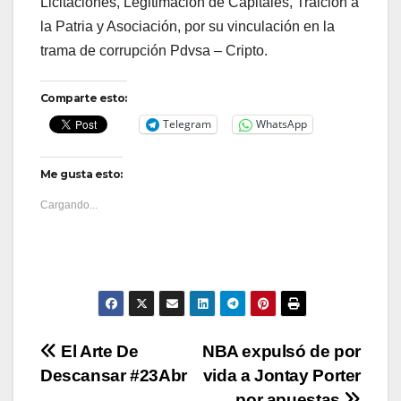
Licitaciones, Legitimación de Capitales, Traición a
la Patria y Asociación, por su vinculación en la
trama de corrupción Pdvsa – Cripto.
Comparte esto:
Telegram
WhatsApp
Me gusta esto:
Cargando...
Navegación
El Arte De
NBA expulsó de por
Descansar #23Abr
vida a Jontay Porter
de
por apuestas