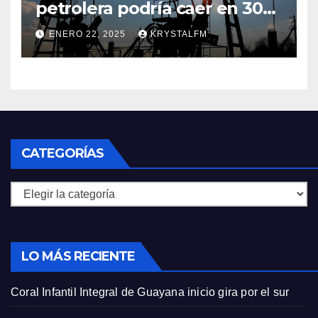
petrolera podría caer en 30%
si EEUU elimina las licencias a
ENERO 22, 2025
KRYSTALFM
Venezuela
CATEGORÍAS
Categorías
LO MÁS RECIENTE
Coral Infantil Integral de Guayana inicio gira por el sur