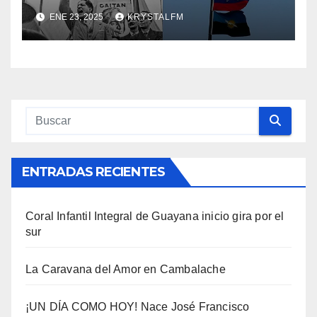
Nace Jorge Eliecer Gaitán ||
ENE 23, 2025
KRYSTALFM
Derrocamiento de Marcos
Pérez Jiménez || Nace
Alfonso Carrasquel ||
Aprueban la Bandera del
Zulia || #23ENE
ENTRADAS RECIENTES
Coral Infantil Integral de Guayana inicio gira por el
sur
La Caravana del Amor en Cambalache
¡UN DÍA COMO HOY! Nace José Francisco