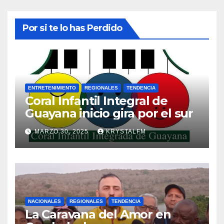
Por si te lo has Perdido
ENTRETENIMIENTO
REGIONALES
TENDENCIA
Coral Infantil Integral de
Guayana inicio gira por el sur
MARZO 30, 2025
KRYSTALFM
NACIONALES
REGIONALES
TENDENCIA
La Caravana del Amor en