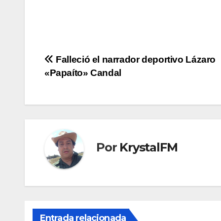
Navegación
Falleció el narrador deportivo Lázaro
«Papaíto» Candal
de
entradas
Por
KrystalFM
Entrada relacionada