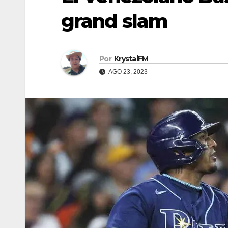
grand slam
Por
KrystalFM
AGO 23, 2023