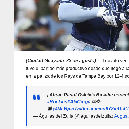
(Ciudad Guayana, 23 de agosto)
.- El novato ve
tuvo el partido más productivo desde que llegó a 
en la paliza de los Rays de Tampa Bay por 12-4 s
¡ Abran Paso! Osleivis Basabe conect
#Rockies
#AlaCarga
⚾🦅
📽️
@MLB
pic.twitter.com/ep6Y3mUstC
— Águilas del Zulia (@aguilasdelzulia)
August