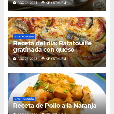
AGO 14, 2024
KRYSTALFM
GASTRONOMÍA
Receta del día: Ratatouille
gratinada con queso
AGO 28, 2023
KRYSTALFM
GASTRONOMÍA
Receta de Pollo a la Naranja