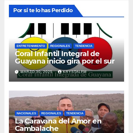
Por si te lo has Perdido
ENTRETENIMIENTO
REGIONALES
TENDENCIA
Coral Infantil Integral de
Guayana inicio gira por el sur
MARZO 30, 2025
KRYSTALFM
NACIONALES
REGIONALES
TENDENCIA
La Caravana del Amor en
Cambalache