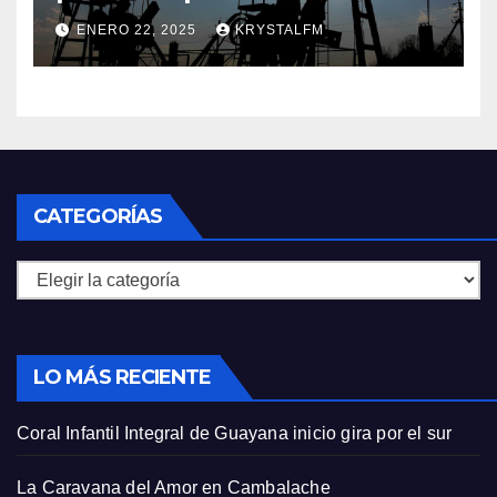
si EEUU elimina las licencias a
ENERO 22, 2025
KRYSTALFM
Venezuela
CATEGORÍAS
Categorías
LO MÁS RECIENTE
Coral Infantil Integral de Guayana inicio gira por el sur
La Caravana del Amor en Cambalache