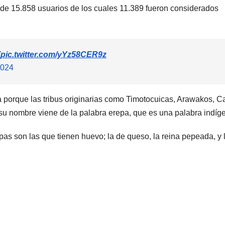
o de 15.858 usuarios de los cuales 11.389 fueron considerados
T
pic.twitter.com/yYz58CER9z
2024
 porque las tribus originarias como Timotocuicas, Arawakos, C
su nombre viene de la palabra erepa, que es una palabra indíg
pas son las que tienen huevo; la de queso, la reina pepeada, y 