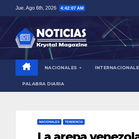
Saltar
Jue. Ago 6th, 2026
4:42:08 AM
al
contenido
NACIONALES
INTERNACIONAL
PALABRA DIARIA
NACIONALES
TENDENCIA
La arepa venezol