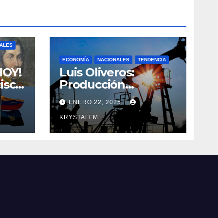
 ||
NALES
ECONOMÍA
NACIONALES
TENDENCIA
HOY!
Luis Oliveros:
isco
Producción
ce
petrolera podría
ENERO 22, 2025
itán
caer en 30% si EEUU
o de
elimina las licencias
KRYSTALFM
a Venezuela
uel
a ||