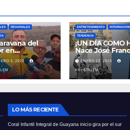
|| Aprueban la
Bandera del Zulia
#23ENE
ALES
REGIONALES
ENTRETENIMIENTO
INTERNACIO
IA
TENDENCIA
aravana del
¡UN DÍA COMO 
r en
Nace José Franc
balache
Bermúdez || Na
ERO 3, 2025
ENERO 23, 2025
Jorge Eliecer Ga
ALFM
|| Derrocamient
KRYSTALFM
Marcos Pérez
Jiménez || Nace
Alfonso Carrasq
|| Aprueban la
Bandera del Zuli
LO MÁS RECIENTE
#23ENE
Coral Infantil Integral de Guayana inicio gira por el sur