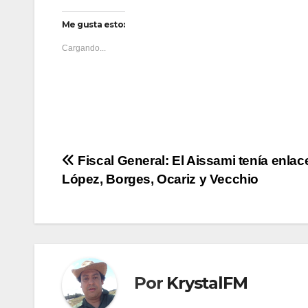
Me gusta esto:
Cargando...
Navegación
Fiscal General: El Aissami tenía enla
López, Borges, Ocariz y Vecchio
de
entradas
Por
KrystalFM