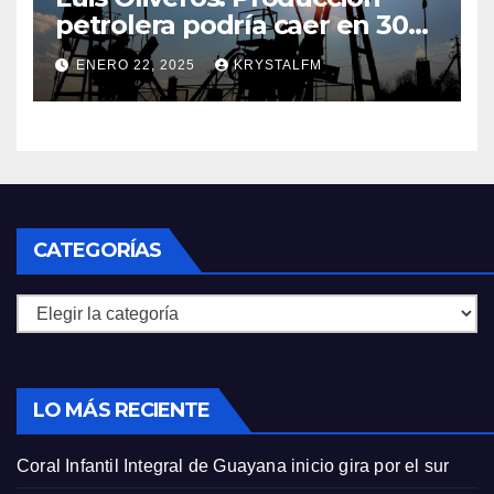
petrolera podría caer en 30%
si EEUU elimina las licencias a
ENERO 22, 2025
KRYSTALFM
Venezuela
CATEGORÍAS
Categorías
LO MÁS RECIENTE
Coral Infantil Integral de Guayana inicio gira por el sur