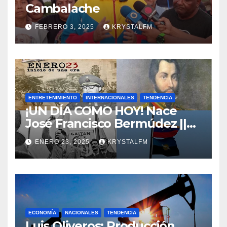
Cambalache
FEBRERO 3, 2025
KRYSTALFM
ENTRETENIMIENTO
INTERNACIONALES
TENDENCIA
¡UN DÍA COMO HOY! Nace
José Francisco Bermúdez ||
Nace Jorge Eliecer Gaitán ||
ENERO 23, 2025
KRYSTALFM
Derrocamiento de Marcos
Pérez Jiménez || Nace
Alfonso Carrasquel ||
Aprueban la Bandera del
Zulia || #23ENE
ECONOMÍA
NACIONALES
TENDENCIA
Luis Oliveros: Producción