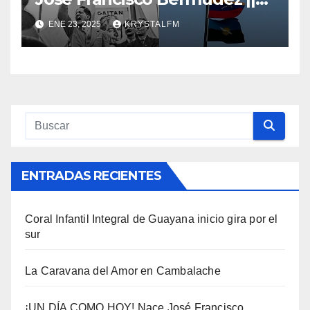
Nace Jorge Eliecer Gaitán ||
ENE 23, 2025
KRYSTALFM
Derrocamiento de Marcos
Pérez Jiménez || Nace
Alfonso Carrasquel ||
Aprueban la Bandera del
Zulia || #23ENE
ENTRADAS RECIENTES
Coral Infantil Integral de Guayana inicio gira por el
sur
La Caravana del Amor en Cambalache
¡UN DÍA COMO HOY! Nace José Francisco