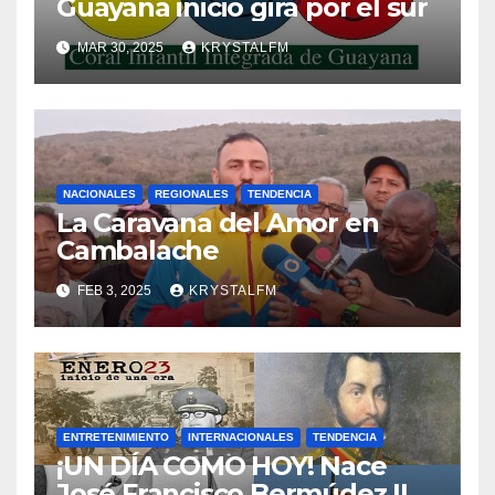
Guayana inicio gira por el sur
MAR 30, 2025
KRYSTALFM
NACIONALES
REGIONALES
TENDENCIA
La Caravana del Amor en
Cambalache
FEB 3, 2025
KRYSTALFM
ENTRETENIMIENTO
INTERNACIONALES
TENDENCIA
¡UN DÍA COMO HOY! Nace
José Francisco Bermúdez ||