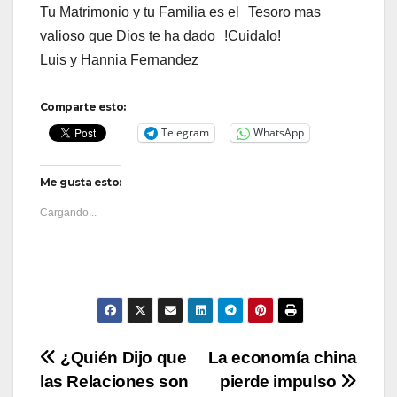
Tu Matrimonio y tu Familia es el Tesoro mas
valioso que Dios te ha dado !Cuidalo!
Luis y Hannia Fernandez
Comparte esto:
Telegram
WhatsApp
Me gusta esto:
Cargando...
Navegación
¿Quién Dijo que
La economía china
las Relaciones son
pierde impulso