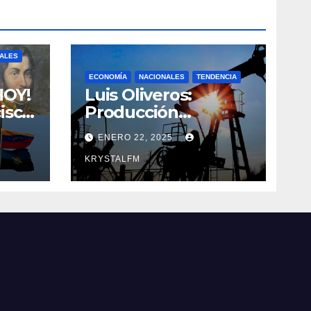
NALES
ECONOMÍA
NACIONALES
TENDENCIA
HOY!
Luis Oliveros:
isco
Producción
ce
petrolera podría
ENERO 22, 2025
itán
caer en 30% si EEUU
o de
elimina las licencias
KRYSTALFM
a Venezuela
uel
a ||