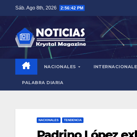
Saltar
Sáb. Ago 8th, 2026
2:56:43 PM
al
contenido
NACIONALES
INTERNACIONAL
PALABRA DIARIA
NACIONALES
TENDENCIA
Padrino López exh