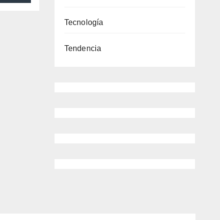
o de
Tecnología
uel
Tendencia
 ||