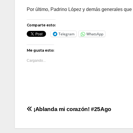
Por último, Padrino López y demás generales que
Comparte esto:
Telegram
WhatsApp
Me gusta esto:
Cargando...
Navegación
¡Ablanda mi corazón! #25Ago
de