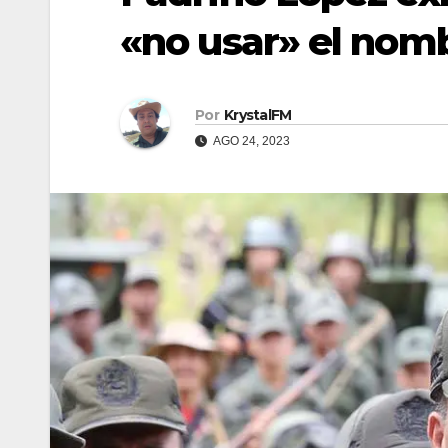
«no usar» el nom
Por
KrystalFM
AGO 24, 2023