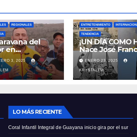
ALES
REGIONALES
ENTRETENIMIENTO
INTERNACIO
IA
TENDENCIA
aravana del
¡UN DÍA COMO 
r en
Nace José Franc
balache
Bermúdez || Na
ERO 3, 2025
ENERO 23, 2025
Jorge Eliecer Ga
ALFM
|| Derrocamient
KRYSTALFM
Marcos Pérez
Jiménez || Nace
Alfonso Carrasq
|| Aprueban la
Bandera del Zuli
LO MÁS RECIENTE
#23ENE
Coral Infantil Integral de Guayana inicio gira por el sur