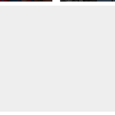
|| Derrocamient
Marcos Pérez
Jiménez || Nace
Alfonso Carrasq
|| Aprueban la
Bandera del Zulia
#23ENE