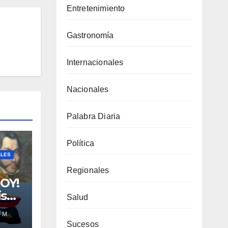
Entretenimiento
Gastronomía
Internacionales
Nacionales
Palabra Diaria
Política
ALES
Regionales
OY!
isco
Salud
ce
FM
itán
Sucesos