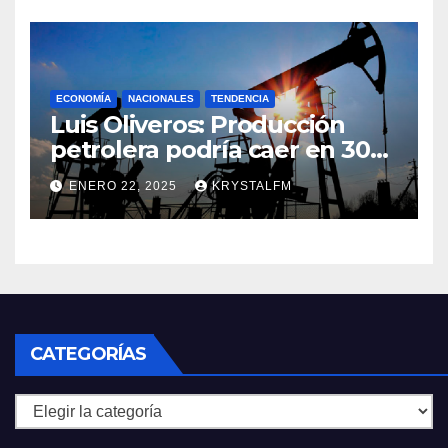
Alfonso Carrasquel ||
Aprueban la Bandera del
Zulia || #23ENE
ECONOMÍA
NACIONALES
TENDENCIA
Luis Oliveros: Producción
petrolera podría caer en 30%
si EEUU elimina las licencias a
ENERO 22, 2025
KRYSTALFM
Venezuela
CATEGORÍAS
Categorías