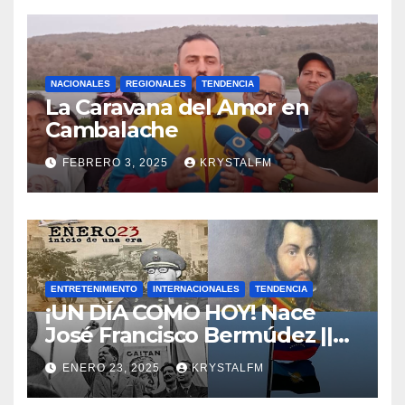
NACIONALES
REGIONALES
TENDENCIA
La Caravana del Amor en
Cambalache
FEBRERO 3, 2025
KRYSTALFM
ENTRETENIMIENTO
INTERNACIONALES
TENDENCIA
¡UN DÍA COMO HOY! Nace
José Francisco Bermúdez ||
Nace Jorge Eliecer Gaitán ||
ENERO 23, 2025
KRYSTALFM
Derrocamiento de Marcos
Pérez Jiménez || Nace