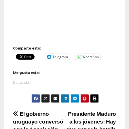
Comparte esto:
Telegram
WhatsApp
Me gusta esto:
Cargando...
Navegación
El gobierno
Presidente Maduro
uruguayo conversó
a los jóvenes: Hay
de