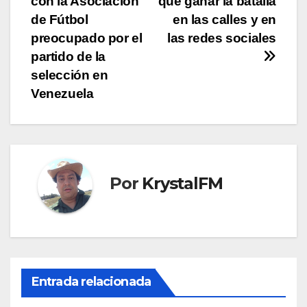
con la Asociación
que ganar la batalla
entradas
de Fútbol
en las calles y en
preocupado por el
las redes sociales
partido de la
selección en
Venezuela
Por
KrystalFM
Entrada relacionada