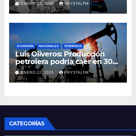
Nace Jorge Eliecer Gaitán ||
ENERO 23, 2025
KRYSTALFM
Derrocamiento de Marcos
Pérez Jiménez || Nace
Alfonso Carrasquel ||
Aprueban la Bandera del
Zulia || #23ENE
ECONOMÍA
NACIONALES
TENDENCIA
Luis Oliveros: Producción
petrolera podría caer en 30%
si EEUU elimina las licencias a
ENERO 22, 2025
KRYSTALFM
Venezuela
CATEGORÍAS