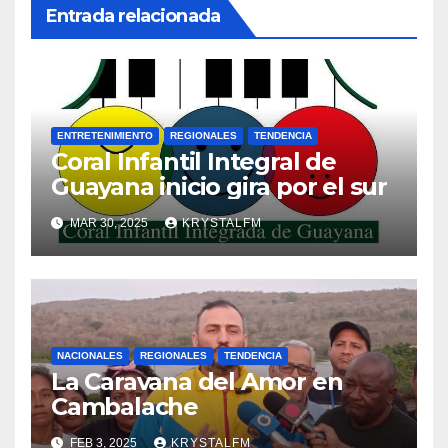
Entrada relacionada
ENTRETENIMIENTO
REGIONALES
TENDENCIA
Coral Infantil Integral de
Guayana inicio gira por el sur
MAR 30, 2025
KRYSTALFM
NACIONALES
REGIONALES
TENDENCIA
La Caravana del Amor en
Cambalache
FEB 3, 2025
KRYSTALFM