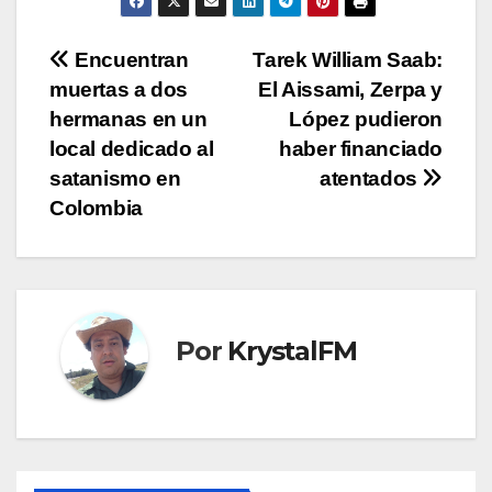
Navegación
Encuentran
Tarek William Saab:
muertas a dos
El Aissami, Zerpa y
de
hermanas en un
López pudieron
entradas
local dedicado al
haber financiado
satanismo en
atentados
Colombia
Por
KrystalFM