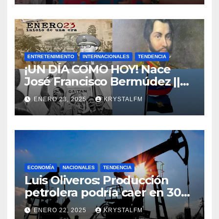
ENTRETENIMIENTO
INTERNACIONALES
TENDENCIA
¡UN DÍA COMO HOY! Nace
José Francisco Bermúdez ||
Nace Jorge Eliecer Gaitán ||
ENERO 23, 2025
KRYSTALFM
Derrocamiento de Marcos
Pérez Jiménez || Nace
Alfonso Carrasquel ||
Aprueban la Bandera del
Zulia || #23ENE
ECONOMÍA
NACIONALES
TENDENCIA
Luis Oliveros: Producción
petrolera podría caer en 30%
si EEUU elimina las licencias a
ENERO 22, 2025
KRYSTALFM
Venezuela