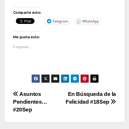
Comparte esto:
Telegram
WhatsApp
Me gusta esto:
Cargando...
Navegación
Asuntos
En Búsqueda de la
Pendientes…
Felicidad #18Sep
de
#20Sep
entradas