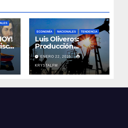
NALES
ECONOMÍA
NACIONALES
TENDENCIA
HOY!
Luis Oliveros:
isco
Producción
ce
petrolera podría
ENERO 22, 2025
itán
caer en 30% si EEUU
o de
elimina las licencias
KRYSTALFM
a Venezuela
uel
a ||