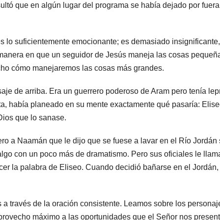
ultó que en algún lugar del programa se había dejado por fuera
 es lo suficientemente emocionante; es demasiado insignificante
a manera en que un seguidor de Jesús maneja las cosas pequeñ
ucho cómo manejaremos las cosas más grandes.
je de arriba. Era un guerrero poderoso de Aram pero tenía lep
feta, había planeado en su mente exactamente qué pasaría: Elise
Dios que lo sanase.
ero a Naamán que le dijo que se fuese a lavar en el Río Jordán 
algo con un poco más de dramatismo. Pero sus oficiales le llam
ecer la palabra de Eliseo. Cuando decidió bañarse en el Jordán,
 a través de la oración consistente. Leamos sobre los personaj
e provecho máximo a las oportunidades que el Señor nos present