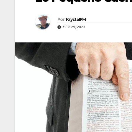
Por
KrystalFM
SEP 29, 2023