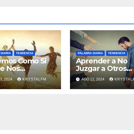
DIARIA
TENDENCIA
PALABRA DIARIA
TENDENCIA
emos Como Si
Aprender a No
e Nos
Juzgar a Otros
rvara
#12Ago
3, 2024
KRYSTALFM
AGO 12, 2024
KRYSTAL