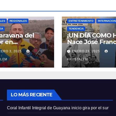
ALES
REGIONALES
ENTRETENIMIENTO
INTERNACIO
IA
TENDENCIA
aravana del
¡UN DÍA COMO 
r en
Nace José Franc
balache
Bermúdez || Na
ERO 3, 2025
ENERO 23, 2025
Jorge Eliecer Ga
ALFM
|| Derrocamient
KRYSTALFM
Marcos Pérez
Jiménez || Nace
Alfonso Carrasq
|| Aprueban la
Bandera del Zuli
LO MÁS RECIENTE
#23ENE
Coral Infantil Integral de Guayana inicio gira por el sur