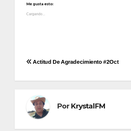
Me gusta esto:
Cargando...
Navegación
Actitud De Agradecimiento #2Oct
de
entradas
Por
KrystalFM