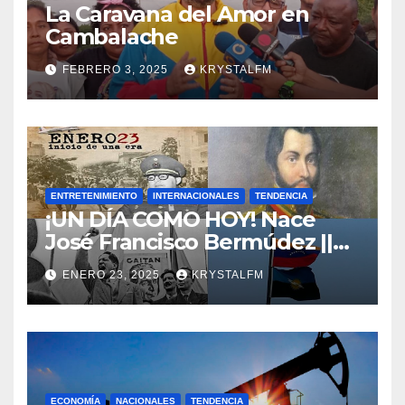
La Caravana del Amor en
Cambalache
FEBRERO 3, 2025
KRYSTALFM
ENTRETENIMIENTO
INTERNACIONALES
TENDENCIA
¡UN DÍA COMO HOY! Nace
José Francisco Bermúdez ||
Nace Jorge Eliecer Gaitán ||
ENERO 23, 2025
KRYSTALFM
Derrocamiento de Marcos
Pérez Jiménez || Nace
Alfonso Carrasquel ||
Aprueban la Bandera del
Zulia || #23ENE
ECONOMÍA
NACIONALES
TENDENCIA