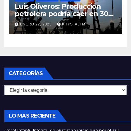
Luis Oliveros: Producción
petrolera podría caer en 30%
si EEUU elimina las licencias a
ENERO 22, 2025
KRYSTALFM
Venezuela
CATEGORÍAS
Categorías
LO MÁS RECIENTE
Coral Infantil Integral de Guayana inicio gira por el sur