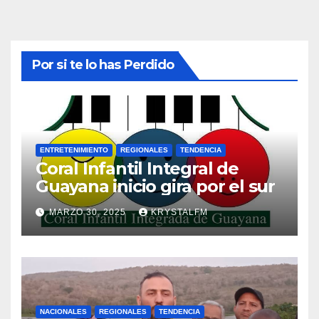
Por si te lo has Perdido
ENTRETENIMIENTO
REGIONALES
TENDENCIA
Coral Infantil Integral de
Guayana inicio gira por el sur
MARZO 30, 2025
KRYSTALFM
NACIONALES
REGIONALES
TENDENCIA