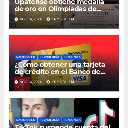
Upatense obtiene medalla
de oro en Olimpiadas de
Matemáticas en Indonesia
AGO 16, 2024
KRYSTALFM
NACIONALES
TECNOLOGÍA
TENDENCIA
¿Cómo obtener una tarjeta
de crédito en el Banco de
Venezuela?
AGO 14, 2024
KRYSTALFM
NACIONALES
TECNOLOGÍA
TENDENCIA
TikTok suspende cuenta del