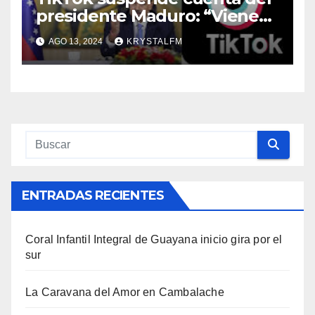
presidente Maduro: “Vienen
a censurar para que no se
AGO 13, 2024
KRYSTALFM
vea la verdad”
ENTRADAS RECIENTES
Coral Infantil Integral de Guayana inicio gira por el
sur
La Caravana del Amor en Cambalache