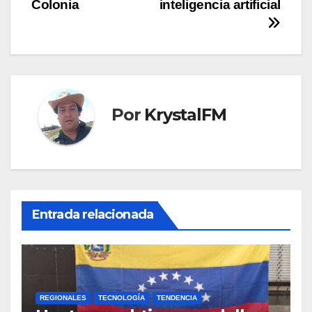
entradas
Colonia
inteligencia artificial
Por
KrystalFM
Entrada relacionada
REGIONALES
TECNOLOGÍA
TENDENCIA